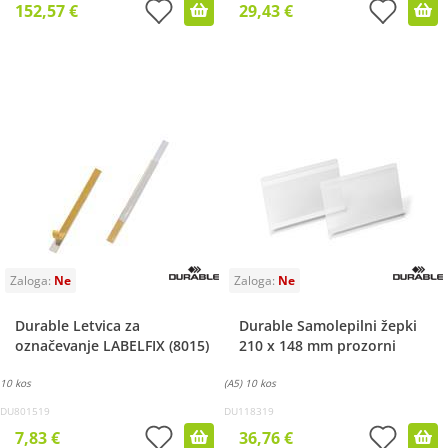
152,57 €
29,43 €
Durable Letvica za
Durable Samolepilni žepki
označevanje LABELFIX (8015)
210 x 148 mm prozorni
10 kos
(A5) 10 kos
DU801519
DU118319
7,83 €
36,76 €