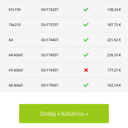
67x150
DU174207
138,24 €
74x210
DU175707
187,72 €
A4
DU174407
221,62 €
A4 ležeči
DU174507
226,10 €
A5 ležeči
DU174307
177,27 €
A6 ležeči
DU175607
162,14 €
Dodaj v košarico