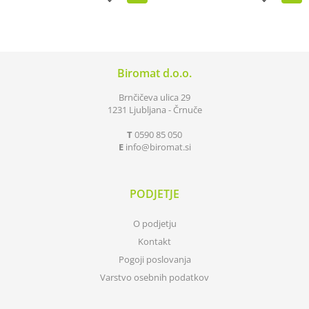
Biromat d.o.o.
Brnčičeva ulica 29
1231 Ljubljana - Črnuče
T
0590 85 050
E
info
biromat.si
PODJETJE
O podjetju
Kontakt
Pogoji poslovanja
Varstvo osebnih podatkov