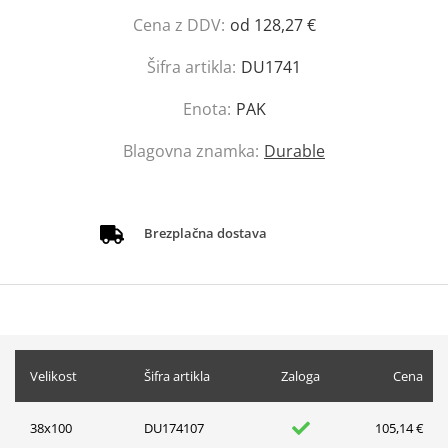
Cena z DDV:
od 128,27 €
Šifra artikla:
DU1741
Enota:
PAK
Blagovna znamka:
Durable
Brezplačna dostava
Velikost
Šifra artikla
Zaloga
Cena
38x100
DU174107
105,14 €