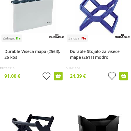
Durable Viseča mapa (2563),
Durable Stojalo za viseče
25 kos
mape (2611) modro
DU256310
DU261106
91,00 €
24,39 €