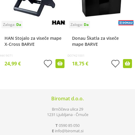
HAN Stojalo za viseče mape
Donau Škatla za viseče
X-Cross BARVE
mape BARVE
HA19071
DO7421001
24,99 €
18,75 €
Biromat d.o.o.
Brnčičeva ulica 29
1231 Ljubljana - Črnuče
T
0590 85 050
E
info
biromat.si