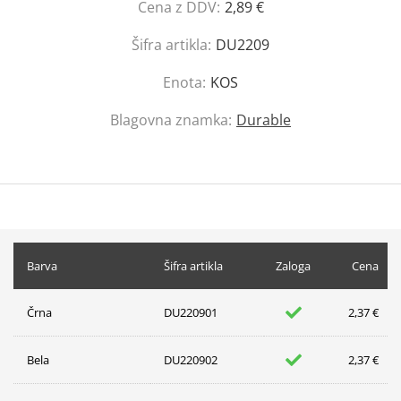
Cena z DDV:
2,89 €
Šifra artikla:
DU2209
Enota:
KOS
Blagovna znamka:
Durable
Barva
Šifra artikla
Zaloga
Cena
Črna
DU220901
2,37 €
Bela
DU220902
2,37 €