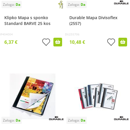
Klipko Mapa s sponko
Durable Mapa Divisoflex
Standard BARVE 25 kos
(2557)
IF404004
DU255706
6,37 €
10,48 €