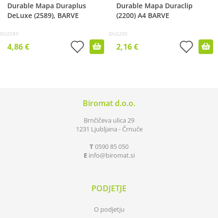
Durable Mapa Duraplus
Durable Mapa Duraclip
DeLuxe (2589), BARVE
(2200) A4 BARVE
DU2589
DU2200
4,86 €
2,16 €
Biromat d.o.o.
Brnčičeva ulica 29
1231 Ljubljana - Črnuče
T
0590 85 050
E
info
biromat.si
PODJETJE
O podjetju