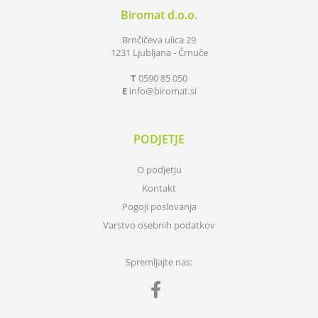
Biromat d.o.o.
Brnčičeva ulica 29
1231 Ljubljana - Črnuče
T
0590 85 050
E
info
biromat.si
PODJETJE
O podjetju
Kontakt
Pogoji poslovanja
Varstvo osebnih podatkov
Spremljajte nas: