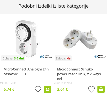
Podobni izdelki iz iste kategorije
MicroConnect Analogni 24h
MicroConnect Schuko
časovnik, LED
power razdelilnik, z 2 ways,
Bel
MCGRUTIMER
MCW129047151
6,74 €
3,61 €