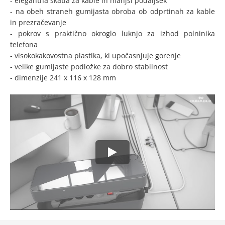
- elegantna škatla za kable in manjši podaljšek
- na obeh straneh gumijasta obroba ob odprtinah za kable
in prezračevanje
- pokrov s praktično okroglo luknjo za izhod polninika
telefona
- visokokakovostna plastika, ki upočasnjuje gorenje
- velike gumijaste podložke za dobro stabilnost
- dimenzije 241 x 116 x 128 mm