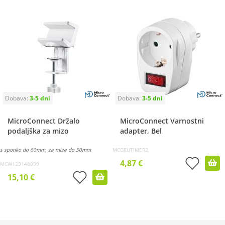
MicroConnect Držalo
MicroConnect Varnostni
podaljška za mizo
adapter, Bel
s sponko do 60mm, za mize do 50mm
MCGRUTIMER2
4,87 €
MCW129148099
15,10 €