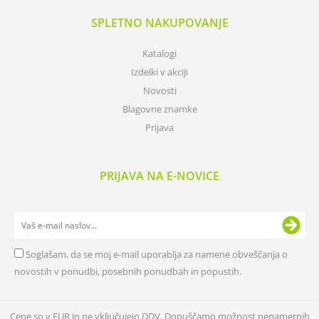
SPLETNO NAKUPOVANJE
Katalogi
Izdelki v akciji
Novosti
Blagovne znamke
Prijava
PRIJAVA NA E-NOVICE
Soglašam, da se moj e-mail uporablja za namene obveščanja o
novostih v ponudbi, posebnih ponudbah in popustih.
Cene so v EUR in ne vključujejo DDV. Dopuščamo možnost nenamernih