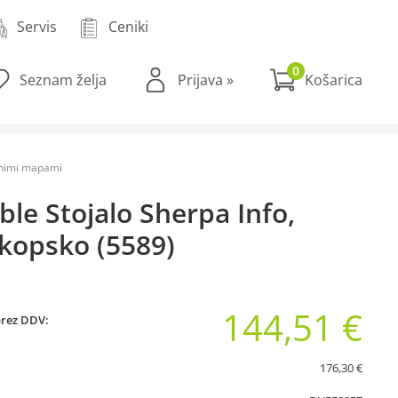
Servis
Ceniki
0
Seznam želja
Prijava
»
venimi mapami
ble Stojalo Sherpa Info,
skopsko (5589)
144,51 €
brez DDV:
176,30 €