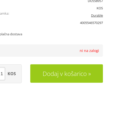
DU558957
KOS
namka:
Durable
4005546570297
plačna dostava
ni na zalogi
Dodaj v košarico
KOS