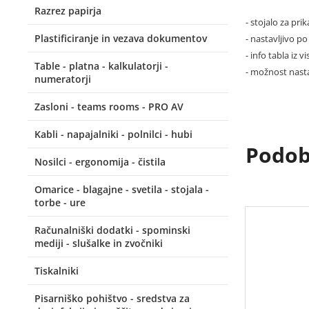
Razrez papirja
- stojalo za pr
Plastificiranje in vezava dokumentov
- nastavljivo p
- info tabla iz
Table - platna - kalkulatorji -
- možnost nasta
numeratorji
Zasloni - teams rooms - PRO AV
Kabli - napajalniki - polnilci - hubi
Podobn
Nosilci - ergonomija - čistila
Omarice - blagajne - svetila - stojala -
torbe - ure
Računalniški dodatki - spominski
mediji - slušalke in zvočniki
Tiskalniki
Pisarniško pohištvo - sredstva za