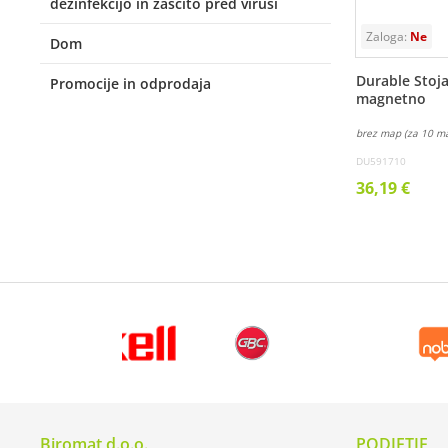
dezinfekcijo in zaščito pred virusi
Dom
Durable Stoja
Promocije in odprodaja
magnetno
brez map (za 10 m
DU591710
36,19 €
Biromat d.o.o.
PODJETJE