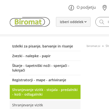
O podjetju
Izberi oddelek
Izdelki za pisanje, barvanje in risanje
biromat.si
Sh
Zvezki - nalepke - papir
Škarje - tapetniški noži - spenjači -
luknjači
Registratorji - mape - arhiviranje
Shranjevanje vizitk - stojala - predalniki
- koši - odlagalniki
Shranjevanje vizitk