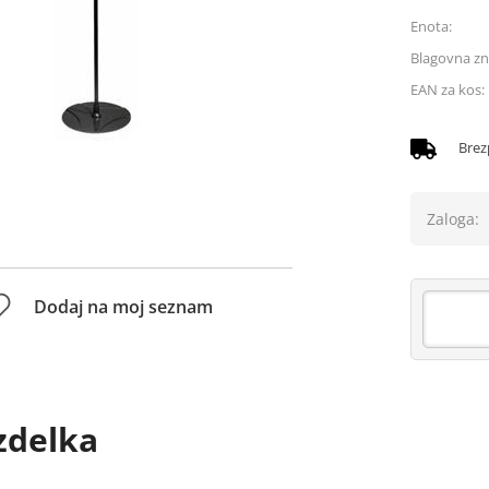
Enota:
Blagovna z
EAN za kos:
Brez
Zaloga:
Dodaj na moj seznam
zdelka