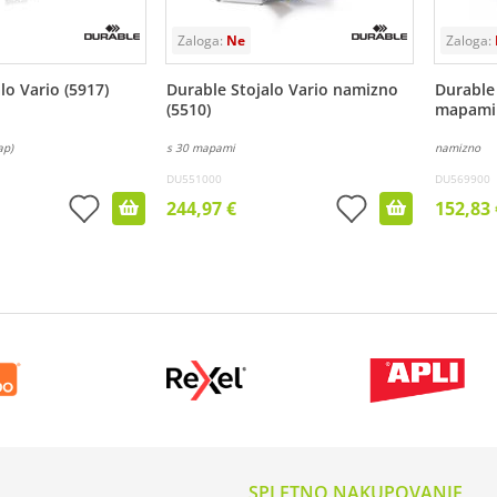
lo Vario (5917)
Durable Stojalo Vario namizno
Durable 
(5510)
mapami 
ap)
s 30 mapami
namizno
DU551000
DU569900
244,97 €
152,83 
SPLETNO NAKUPOVANJE