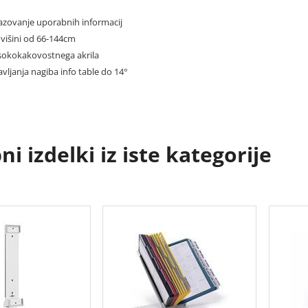
ikazovanje uporabnih informacij
o višini od 66-144cm
 visokokakovostnega akrila
vljanja nagiba info table do 14°
i izdelki iz iste kategorije