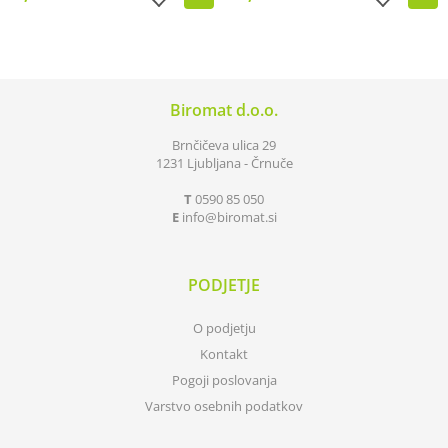
Biromat d.o.o.
Brnčičeva ulica 29
1231 Ljubljana - Črnuče
T
0590 85 050
E
info
biromat.si
PODJETJE
O podjetju
Kontakt
Pogoji poslovanja
Varstvo osebnih podatkov