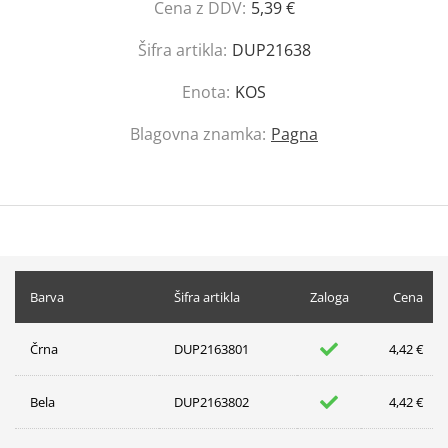
Cena z DDV:
5,39 €
Šifra artikla:
DUP21638
Enota:
KOS
Blagovna znamka:
Pagna
Barva
Šifra artikla
Zaloga
Cena
Črna
DUP2163801
4,42 €
Bela
DUP2163802
4,42 €