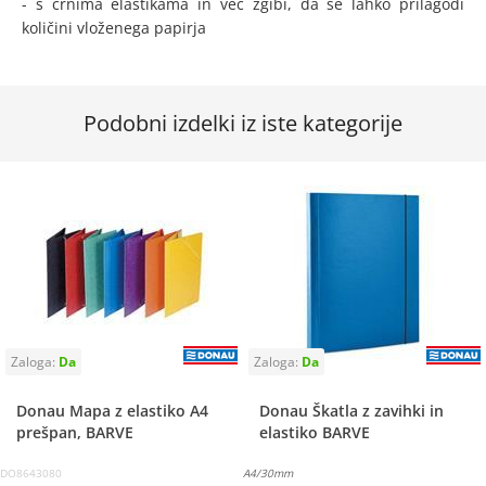
- s črnima elastikama in več zgibi, da se lahko prilagodi
količini vloženega papirja
Podobni izdelki iz iste kategorije
Donau Mapa z elastiko A4
Donau Škatla z zavihki in
prešpan, BARVE
elastiko BARVE
DO8643080
A4/30mm