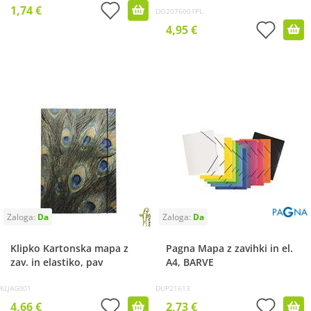
1,74 €
DO2076001PL
4,95 €
Klipko Kartonska mapa z
Pagna Mapa z zavihki in el.
zav. in elastiko, pav
A4, BARVE
KLJAG001
DUP21613
4,66 €
2,73 €