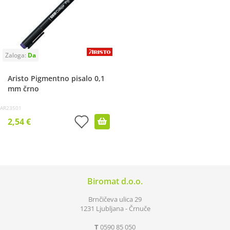
Aristo Pigmentno pisalo 0,1
mm črno
AR23501
2,54 €
Biromat d.o.o.
Brnčičeva ulica 29
1231 Ljubljana - Črnuče
T
0590 85 050