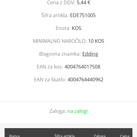
Cena z DDV:
5,44 €
Šifra artikla:
EDE751005
Enota:
KOS
MINIMALNO NAROČILO:
10 KOS
Blagovna znamka:
Edding
EAN za kos:
4004764017508
EAN za škatlo:
4004764440962
Zaloga:
na zalogi
Barva
Šifra artikla
Zaloga
Cena