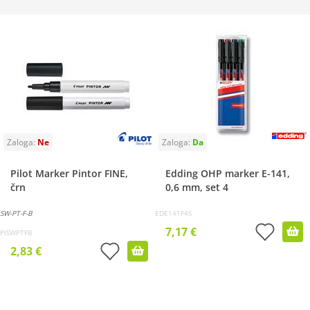
Pilot Marker Pintor FINE,
Edding OHP marker E-141,
črn
0,6 mm, set 4
SW-PT-F-B
EDE141F4S
7,17 €
PISWPTFB
2,83 €