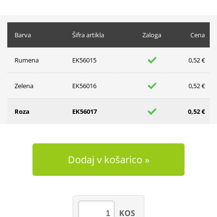
Barva
Šifra artikla
Zaloga
Cena
Rumena
EK56015
0,52 €
Zelena
EK56016
0,52 €
Roza
EK56017
0,52 €
Dodaj v košarico
KOS