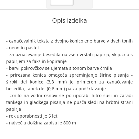
Opis izdelka
- označevalnik teksta z dvojno konico ene barve v dveh tonih
- neon in pastel
- za označevanje besedila na vseh vrstah papirja, vključno s
papirjem za faks in kopiranje
- barvi pokrovčkov se ujemata s tonom barve črnila
- prirezana konica omogoča spreminjanje širine pisanja -
široki del konice (3,3 mm) je primeren za označevanje
besedila, tanek del (0,6 mm) pa za podčrtavanje
- črnilo na vodni osnovi se po uporabi hitro suši in zaradi
tankega in gladkega pisanja ne pušča sledi na hrbtni strani
papirja
- rok uporabnosti je 5 let
- največja dolžina zapisa je 800 m