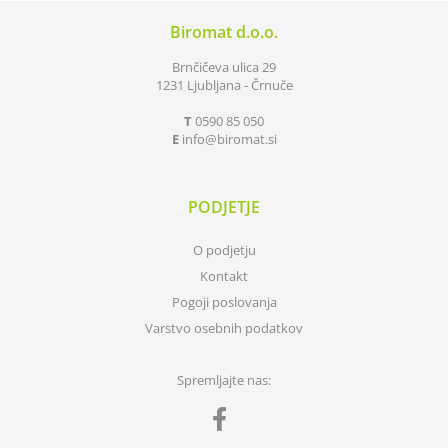
Biromat d.o.o.
Brnčičeva ulica 29
1231 Ljubljana - Črnuče
T
0590 85 050
E
info
biromat.si
PODJETJE
O podjetju
Kontakt
Pogoji poslovanja
Varstvo osebnih podatkov
Spremljajte nas: