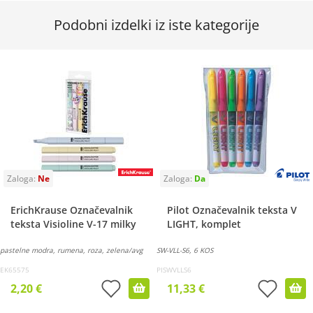
Podobni izdelki iz iste kategorije
ErichKrause Označevalnik
Pilot Označevalnik teksta V
teksta Visioline V-17 milky
LIGHT, komplet
pastelne modra, rumena, roza, zelena/avg
SW-VLL-S6, 6 KOS
EK65575
PISWVLLS6
2,20 €
11,33 €