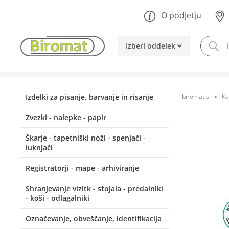
O podjetju
Izberi oddelek
Izdelki za pisanje, barvanje in risanje
biromat.si
Ka
Zvezki - nalepke - papir
Škarje - tapetniški noži - spenjači -
luknjači
Registratorji - mape - arhiviranje
Shranjevanje vizitk - stojala - predalniki
- koši - odlagalniki
Označevanje, obveščanje, identifikacija