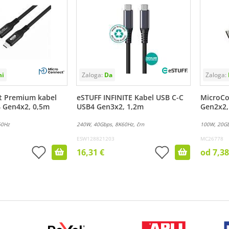
t Premium kabel
eSTUFF INFINITE Kabel USB C-C
MicroCo
 Gen4x2, 0,5m
USB4 Gen3x2, 1,2m
Gen2x2,
60Hz
240W, 40Gbps, 8K60Hz, črn
100W, 20Gb
ESW128821203
MC26778
16,31 €
od 7,38