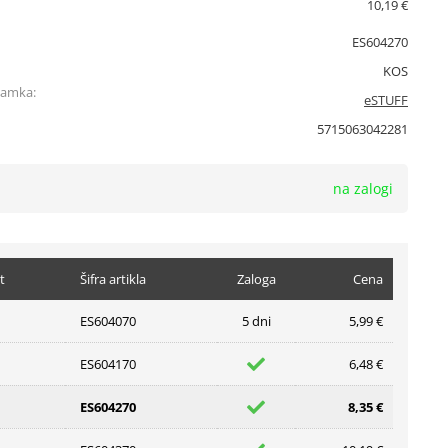
10,19 €
ES604270
KOS
namka:
eSTUFF
5715063042281
na zalogi
t
Šifra artikla
Zaloga
Cena
ES604070
5 dni
5,99 €
ES604170
6,48 €
ES604270
8,35 €