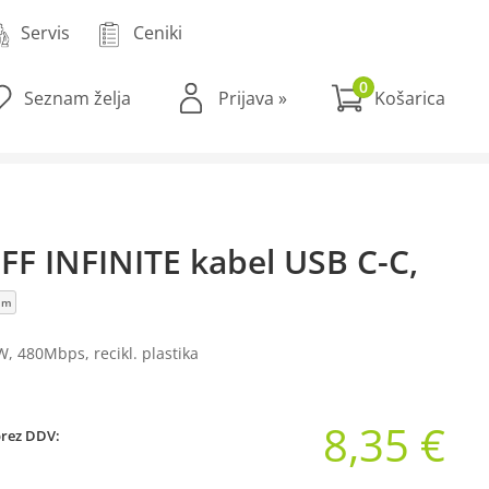
Servis
Ceniki
0
Seznam želja
Prijava
»
FF INFINITE kabel USB C-C,
 m
W, 480Mbps, recikl. plastika
8,35 €
brez DDV: