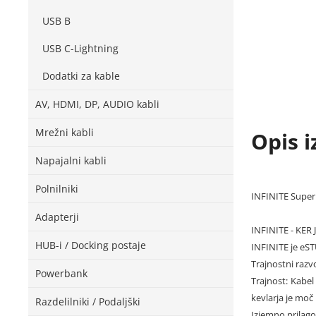
USB B
USB C-Lightning
Dodatki za kable
AV, HDMI, DP, AUDIO kabli
Mrežni kabli
Opis i
Napajalni kabli
Polnilniki
INFINITE Super 
Adapterji
INFINITE - KE
HUB-i / Docking postaje
INFINITE je eST
Trajnostni razvo
Powerbank
Trajnost: Kabel
kevlarja je moč 
Razdelilniki / Podaljški
Izjemno prilago