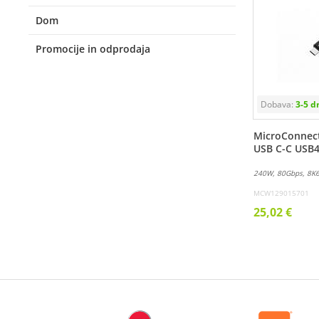
Dom
Promocije in odprodaja
MicroConnec
USB C-C USB4
240W, 80Gbps, 8K
MCW129015701
25,02 €