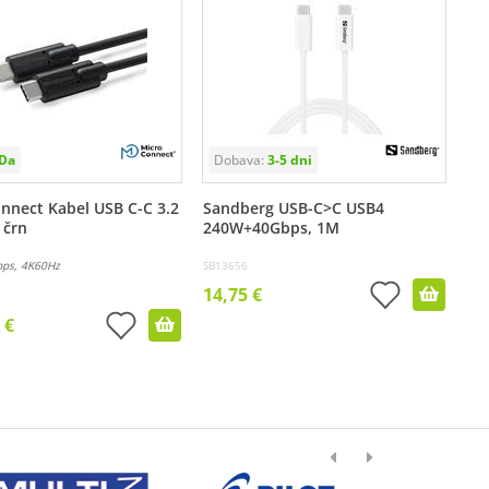
nnect Kabel USB C-C 3.2
Sandberg USB-C>C USB4
 črn
240W+40Gbps, 1M
ps, 4K60Hz
SB13656
14,75 €
 €