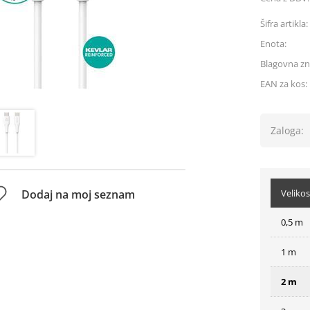
Šifra artikla:
Enota:
Blagovna z
EAN za kos:
Zaloga:
Dodaj na moj seznam
Velikos
0,5 m
1 m
2 m