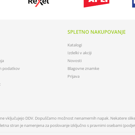
SPLETNO NAKUPOVANJE
Katalogi
Izdelki v akciji
nja
Novosti
ih podatkov
Blagovne znamke
Prijava
:
n ne vključujejo DDV. Dopuščamo možnost nenamernih napak. Nekatere slik
letna stran je namenjena za poslovanje izključno s pravnimi osebami (podjetj