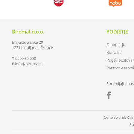
Biromat d.o.o.
PODJETJE
Brnčičeva ulica 29
O podjetju
1231 Ljubljana - Črnuče
Kontakt
T
0590 85 050
Pogoji poslova
E
info
biromat.si
Varstvo osebn
Spremljajte nas
Cene so v EUR i
Sp