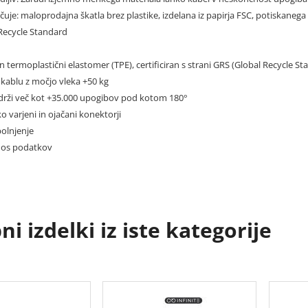
čuje: maloprodajna škatla brez plastike, izdelana iz papirja FSC, potiskanega 
Recycle Standard
an termoplastični elastomer (TPE), certificiran s strani GRS (Global Recycle S
v kablu z močjo vleka +50 kg
zdrži več kot +35.000 upogibov pod kotom 180°
sko varjeni in ojačani konektorji
olnjenje
nos podatkov
i izdelki iz iste kategorije