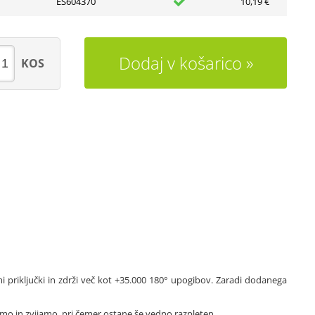
ES604370
10,19 €
Dodaj v košarico
KOS
i priključki in zdrži več kot +35.000 180° upogibov. Zaradi dodanega
mo in zvijamo, pri čemer ostane še vedno razpleten.