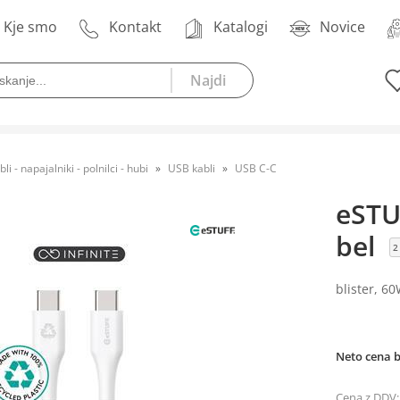
Kje smo
Kontakt
Katalogi
Novice
bli - napajalniki - polnilci - hubi
USB kabli
USB C-C
eSTU
bel
2
blister, 60
Neto cena 
Cena z DDV: