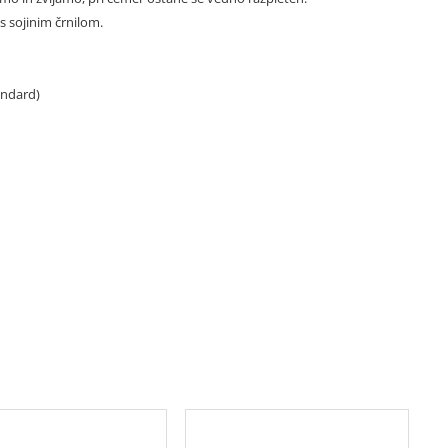
s sojinim črnilom.
tandard)