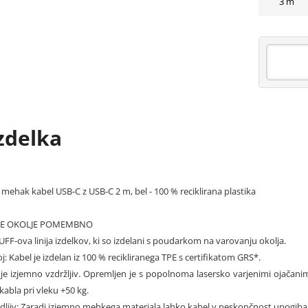
3 m
zdelka
mehak kabel USB-C z USB-C 2 m, bel - 100 % reciklirana plastika
R JE OKOLJE POMEMBNO
UFF-ova linija izdelkov, ki so izdelani s poudarkom na varovanju okolja.
j: Kabel je izdelan iz 100 % recikliranega TPE s certifikatom GRS*.
 je izjemno vzdržljiv. Opremljen je s popolnoma lasersko varjenimi ojačanim
kabla pri vleku +50 kg.
dljiv: Zaradi izjemno mehkega materiala lahko kabel v neskončnost upogiba