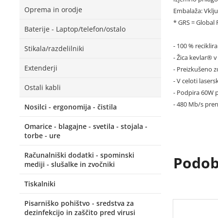
Oprema in orodje
Embalaža: Vklju
* GRS = Global 
Baterije - Laptop/telefon/ostalo
- 100 % reciklir
Stikala/razdelilniki
- Žica kevlar® 
Extenderji
- Preizkušeno 
- V celoti laser
Ostali kabli
- Podpira 60W p
- 480 Mb/s pre
Nosilci - ergonomija - čistila
Omarice - blagajne - svetila - stojala -
torbe - ure
Računalniški dodatki - spominski
Podobn
mediji - slušalke in zvočniki
Tiskalniki
Pisarniško pohištvo - sredstva za
dezinfekcijo in zaščito pred virusi