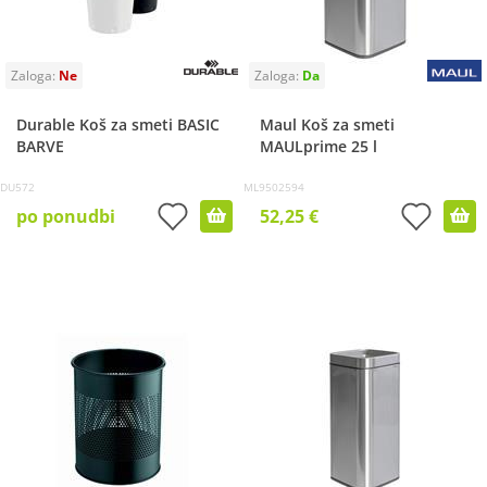
Durable Koš za smeti BASIC
Maul Koš za smeti
BARVE
MAULprime 25 l
DU572
ML9502594
po ponudbi
52,25 €