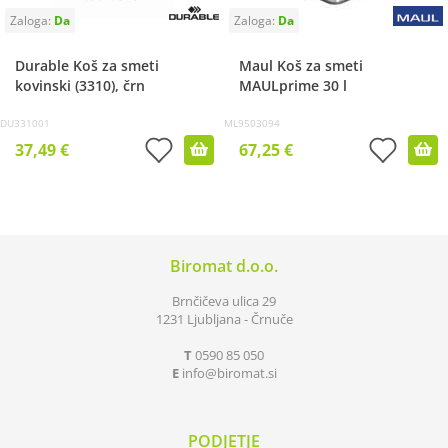
Durable Koš za smeti
Maul Koš za smeti
kovinski (3310), črn
MAULprime 30 l
DU331001
ML9503094
37,49 €
67,25 €
Biromat d.o.o.
Brnčičeva ulica 29
1231 Ljubljana - Črnuče
T
0590 85 050
E
info
biromat.si
PODJETJE