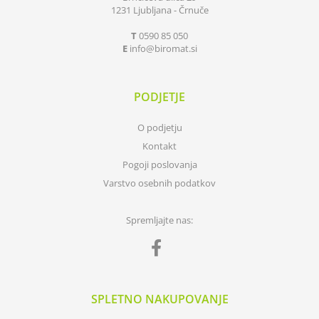
1231 Ljubljana - Črnuče
T
0590 85 050
E
info
biromat.si
PODJETJE
O podjetju
Kontakt
Pogoji poslovanja
Varstvo osebnih podatkov
Spremljajte nas:
SPLETNO NAKUPOVANJE