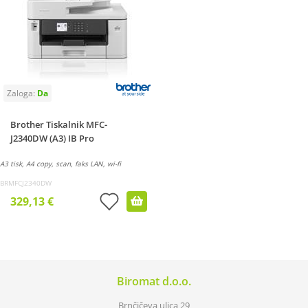
Brother Tiskalnik MFC-
J2340DW (A3) IB Pro
A3 tisk, A4 copy, scan, faks LAN, wi-fi
BRMFCJ2340DW
329,13 €
Biromat d.o.o.
Brnčičeva ulica 29