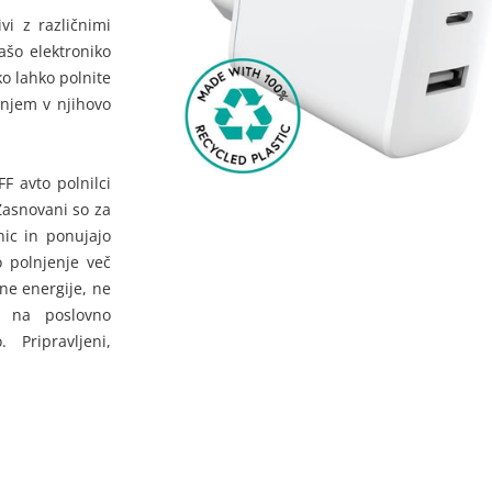
vi z različnimi
ašo elektroniko
 lahko polnite
anjem v njihovo
FF avto polnilci
 Zasnovani so za
nic in ponujajo
 polnjenje več
ne energije, ne
e na poslovno
 Pripravljeni,