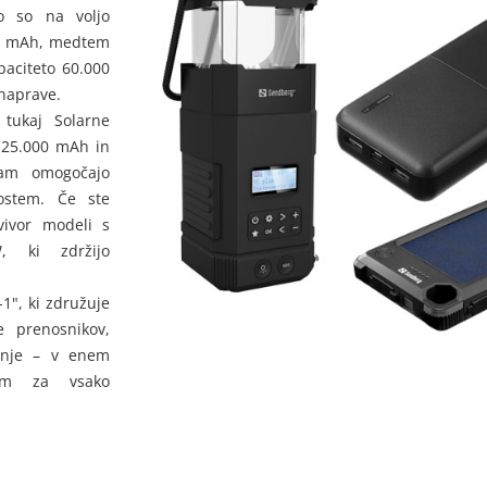
o so na voljo
00 mAh, medtem
paciteto 60.000
naprave.
 tukaj Solarne
 25.000 mAh in
vam omogočajo
ostem. Če ste
vivor modeli s
, ki zdržijo
1", ki združuje
e prenosnikov,
jenje – v enem
nem za vsako