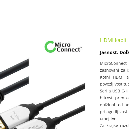
HDMI kabli
Jasnost. Dol
MicroConnect
zasnovani za i
Kotni HDMI a
povezljivost tu
Serija USB C-H
hitrost preno
dolžinah od p
prilagodljivos
omejitve.
Za krajše raz