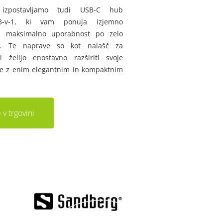
izpostavljamo tudi USB-C hub
 13-v-1, ki vam ponuja izjemno
in maksimalno uporabnost po zelo
i. Te naprave so kot nalašč za
i želijo enostavno razširiti svoje
je z enim elegantnim in kompaktnim
 v trgovini