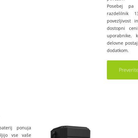
Posebej pa 
razdelilnik
povezljivost 
dostopni cen
uporabnike, k
delovne posta
dodatkom.
Preverite
e
aterij ponuja
ljijo vse vaše