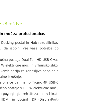
HUB rešitve
 in moč za profesionalce.
Docking postaj in Hub razdelilnikov
na, da izpolni vse vaše potrebe po
jučna postaja Dual Full-HD USB-C vas
 W električne moči in vrhunsko sliko,
 kombinacija za zanesljivo napajanje
alne izkušnje.
esionalce pa imamo Trojno 4K USB-C
učno postajo s 130 W električne moči,
 poganjanje treh 4K zaslonov hkrati
 HDMI in dvojnih DP (DisplayPort)