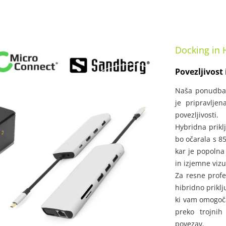
Docking in 
Povezljivost
Naša ponudba 
je pripravlje
povezljivosti.
Hybridna prikl
bo očarala s 85
kar je popolna
in izjemne vizu
Za resne prof
hibridno priklj
ki vam omogoča
preko trojnih
povezav.