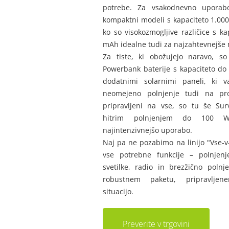
potrebe. Za vsakodnevno uporab
kompaktni modeli s kapaciteto 1.0
ko so visokozmogljive različice s ka
mAh idealne tudi za najzahtevnejše 
Za tiste, ki obožujejo naravo, so
Powerbank baterije s kapaciteto do
dodatnimi solarnimi paneli, ki 
neomejeno polnjenje tudi na pr
pripravljeni na vse, so tu še Sur
hitrim polnjenjem do 100 W
najintenzivnejšo uporabo.
Naj pa ne pozabimo na linijo "Vse-v-
vse potrebne funkcije – polnjenj
svetilke, radio in brezžično poln
robustnem paketu, pripravlje
situacijo.
Preverite v trgovini