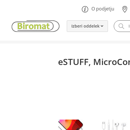
O podjetju
Izberi oddelek
eSTUFF, MicroConn