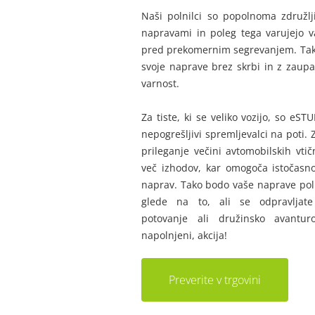
Naši polnilci so popolnoma združlji
napravami in poleg tega varujejo v
pred prekomernim segrevanjem. Tako
svoje naprave brez skrbi in z zaup
varnost.
Za tiste, ki se veliko vozijo, so eSTU
nepogrešljivi spremljevalci na poti.
prileganje večini avtomobilskih vtič
več izhodov, kar omogoča istočasno
naprav. Tako bodo vaše naprave pol
glede na to, ali se odpravljat
potovanje ali družinsko avanturo.
napolnjeni, akcija!
Preverite v trgovini