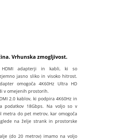
žina. Vrhunska zmogljivost.
 HDMI adapterji in kabli, ki so
zjemno jasno sliko in visoko hitrost.
dapter omogoča 4K60Hz Ultra HD
di v omejenih prostorih.
DMI 2.0 kablov, ki podpira 4K60Hz in
sa podatkov 18Gbps. Na voljo so v
ol metra do pet metrov, kar omogoča
t glede na želje strank in prostorske
dalje (do 20 metrov) imamo na voljo