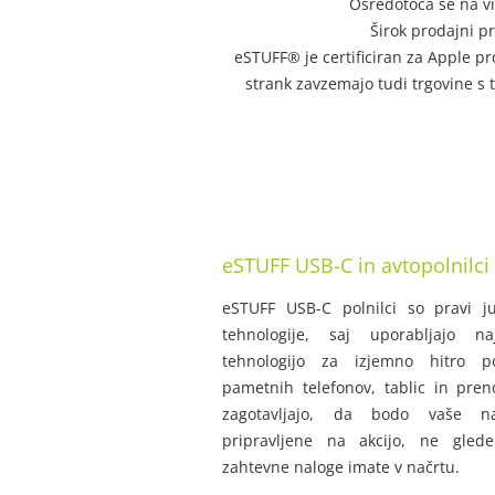
Osredotoča se na v
Širok prodajni pr
eSTUFF® je certificiran za Apple pr
strank zavzemajo tudi trgovine s t
eSTUFF USB-C in avtopolnilci
eSTUFF USB-C polnilci so pravi 
tehnologije, saj uporabljajo n
tehnologijo za izjemno hitro po
pametnih telefonov, tablic in pren
zagotavljajo, da bodo vaše n
pripravljene na akcijo, ne gled
zahtevne naloge imate v načrtu.