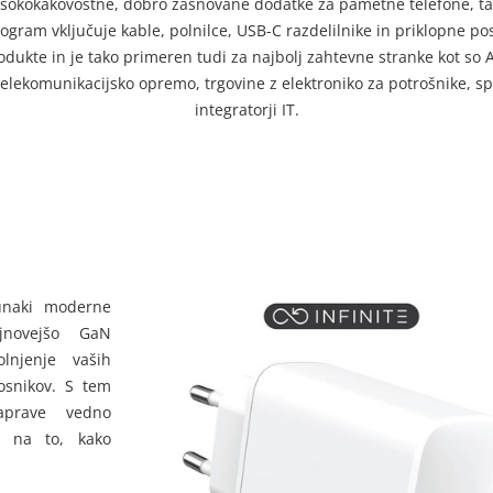
isokokakovostne, dobro zasnovane dodatke za pametne telefone, tab
ogram vključuje kable, polnilce, USB-C razdelilnike in priklopne pos
odukte in je tako primeren tudi za najbolj zahtevne stranke kot so 
elekomunikacijsko opremo, trgovine z elektroniko za potrošnike, spl
integratorji IT.
junaki moderne
ajnovejšo GaN
lnjenje vaših
osnikov. S tem
aprave vedno
e na to, kako